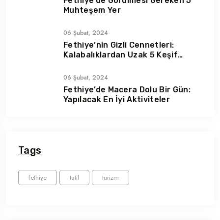
Fethiye’de Görülmesi Gereken 5
Muhteşem Yer
06 Şubat, 2024
Fethiye’nin Gizli Cennetleri:
Kalabalıklardan Uzak 5 Keşif
Noktası
06 Şubat, 2024
Fethiye’de Macera Dolu Bir Gün:
Yapılacak En İyi Aktiviteler
Tags
fethiye
tatil
turizm