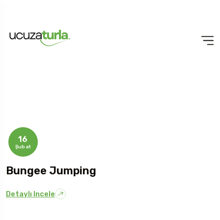
16
Şubat
Bungee Jumping
Detaylı Incele