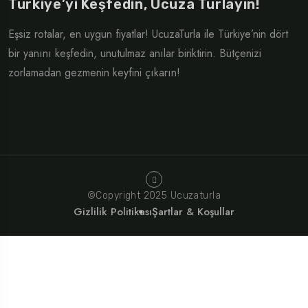
Türkiye’yi Keşfedin, Ucuza Turlayın!
Eşsiz rotalar, en uygun fiyatlar! UcuzaTurla ile Türkiye’nin dört
bir yanını keşfedin, unutulmaz anılar biriktirin. Bütçenizi
zorlamadan gezmenin keyfini çıkarın!
©Copyright 2025 Ucuzaturla
Gizlilik Politikası
Şartlar & Koşullar