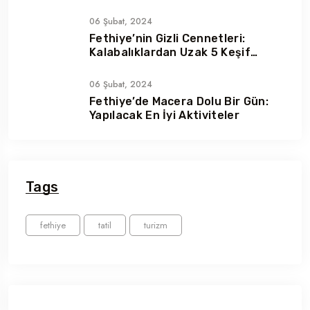
06 Şubat, 2024
Fethiye’nin Gizli Cennetleri:
Kalabalıklardan Uzak 5 Keşif
Noktası
06 Şubat, 2024
Fethiye’de Macera Dolu Bir Gün:
Yapılacak En İyi Aktiviteler
Tags
fethiye
tatil
turizm