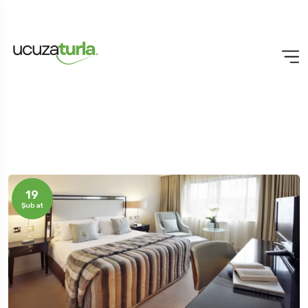
19
Şubat