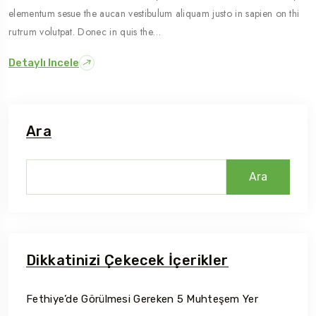
elementum sesue the aucan vestibulum aliquam justo in sapien on thi
rutrum volutpat. Donec in quis the…
Detaylı Incele
Ara
Ara
Dikkatinizi Çekecek İçerikler
Fethiye’de Görülmesi Gereken 5 Muhteşem Yer