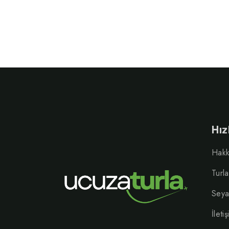
110.00₺.
Hız
Hakk
Turla
Seya
İleti