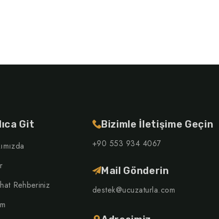
lıca Git
Bizimle İletişime Geçin
+90 553 934 4067
ımızda
r
Mail Gönderin
hat Rehberiniz
destek@ucuzaturla.com
şim