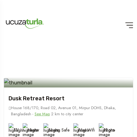
Dusk Retreat Resort
House 168/170, Road 02, Avenue 01, Mirpur DOHS, Dhaka,
Bangladesh -
See Map
2 km to city center
TV
Heater
Saving Safe
Free Wifi
Phone