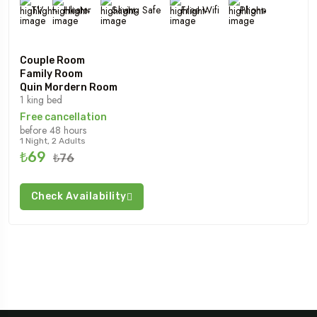
TV
Heater
Saving Safe
Free Wifi
Phone
Couple Room
Family Room
Quin Mordern Room
1 king bed
Free cancellation
before 48 hours
1 Night, 2 Adults
₺69
₺76
Check Availability