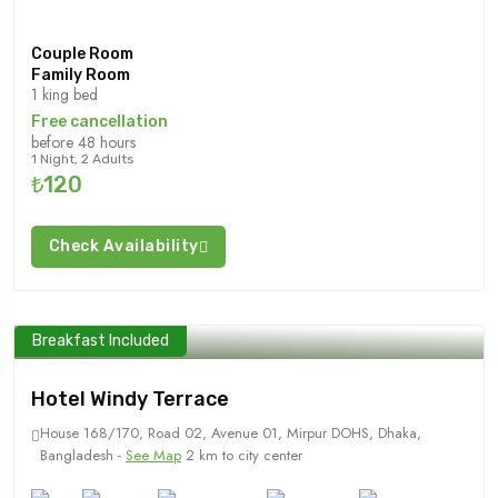
Couple Room
Family Room
1 king bed
Free cancellation
before 48 hours
1 Night, 2 Adults
₺120
Check Availability
Breakfast Included
Hotel Windy Terrace
House 168/170, Road 02, Avenue 01, Mirpur DOHS, Dhaka,
Bangladesh -
See Map
2 km to city center