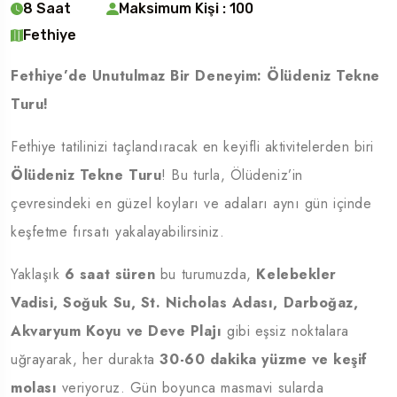
8 Saat
Maksimum Kişi : 100
Fethiye
Fethiye’de Unutulmaz Bir Deneyim: Ölüdeniz Tekne
Turu!
Fethiye tatilinizi taçlandıracak en keyifli aktivitelerden biri
Ölüdeniz Tekne Turu
! Bu turla, Ölüdeniz’in
çevresindeki en güzel koyları ve adaları aynı gün içinde
keşfetme fırsatı yakalayabilirsiniz.
Yaklaşık
6 saat süren
bu turumuzda,
Kelebekler
Vadisi, Soğuk Su, St. Nicholas Adası, Darboğaz,
Akvaryum Koyu ve Deve Plajı
gibi eşsiz noktalara
uğrayarak, her durakta
30-60 dakika yüzme ve keşif
molası
veriyoruz. Gün boyunca masmavi sularda