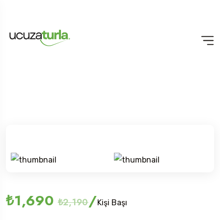
₺1,690
/
₺2,190
Kişi Başı